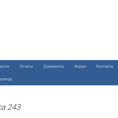
вости
Отчёты
Документы
Форум
Контакты
периоду
Документация
Приём жите
Перечень и характеристики МКД
Раскрытие информации
а 243
Законодательство
Тарифы