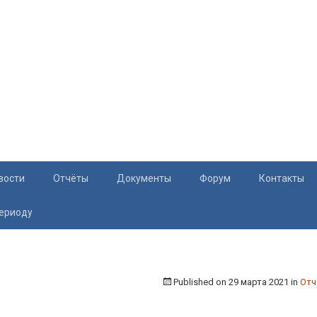
вости
Отчёты
Документы
Форум
Контакты
периоду
Документация
Приём жите
Перечень и характеристики МКД
Раскрытие информации
Published on
29 марта 2021
in
Отч
Законодательство
Тарифы