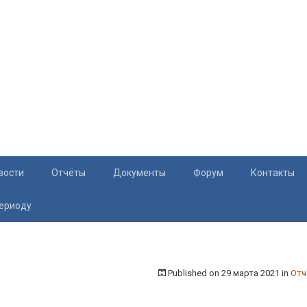
вости
Отчёты
Документы
Форум
Контакты
периоду
Документация
Приём жите
Перечень и характеристики МКД
Раскрытие информации
Published on
29 марта 2021
in
Отч
Законодательство
Тарифы