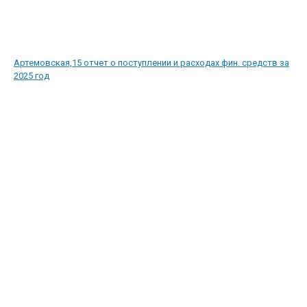
Артемовская,15 отчет о поступлении и расходах фин. средств за
2025 год