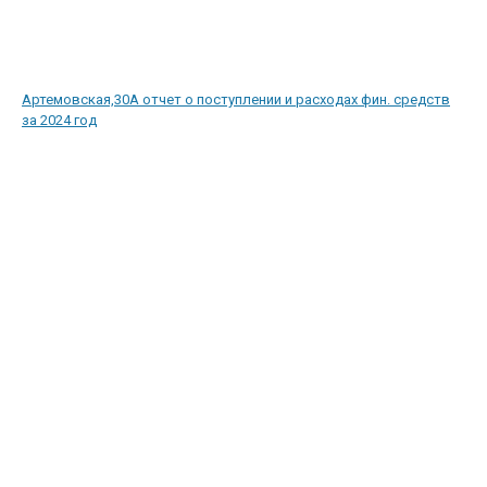
Артемовская,30А отчет о поступлении и расходах фин. средств
за 2024 год