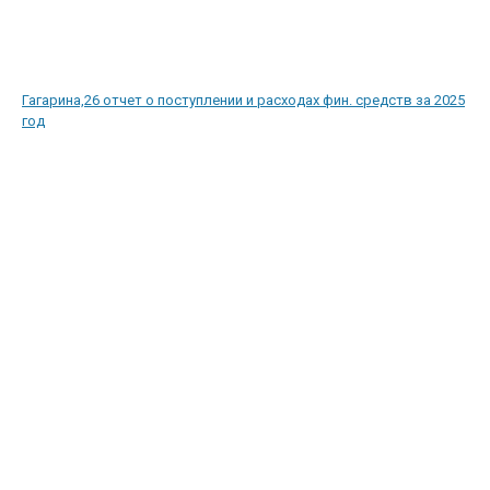
Гагарина,26 отчет о поступлении и расходах фин. средств за 2025
год