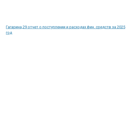
Гагарина,29 отчет о поступлении и расходах фин. средств за 2025
год