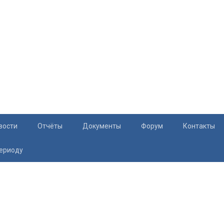
вости
Отчёты
Документы
Форум
Контакты
периоду
Документация
Приём жите
Перечень и характеристики МКД
Раскрытие информации
Законодательство
Тарифы