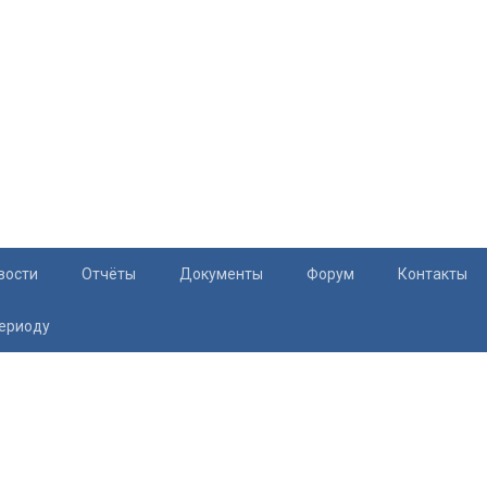
вости
Отчёты
Документы
Форум
Контакты
периоду
Документация
Приём жите
Перечень и характеристики МКД
Раскрытие информации
Законодательство
Тарифы