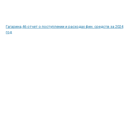
Гагарина,46 отчет о поступлении и расходах фин. средств за 2024
год