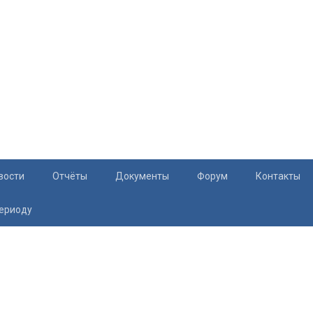
вости
Отчёты
Документы
Форум
Контакты
периоду
Документация
Приём жите
Перечень и характеристики МКД
Раскрытие информации
Законодательство
Тарифы