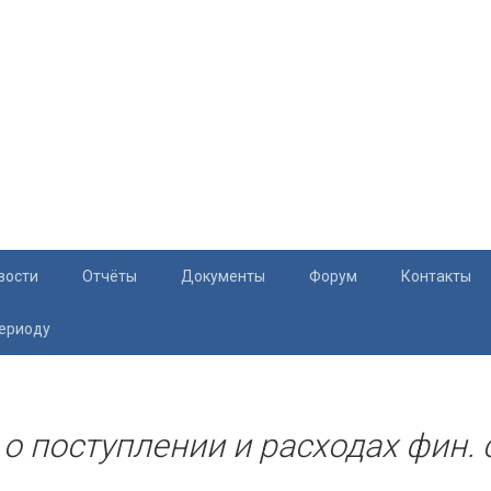
вости
Отчёты
Документы
Форум
Контакты
периоду
Документация
Приём жите
Перечень и характеристики МКД
Раскрытие информации
 о поступлении и расходах фин. 
Законодательство
Тарифы