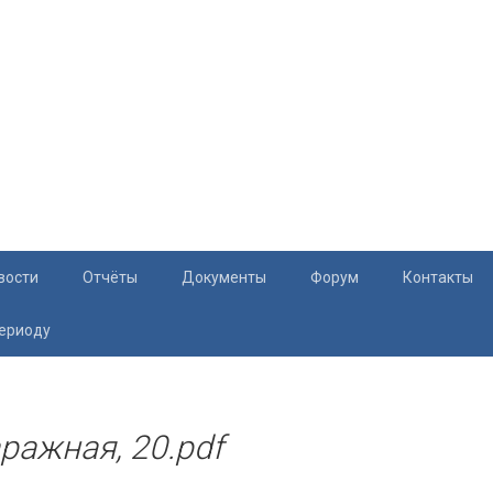
вости
Отчёты
Документы
Форум
Контакты
периоду
Документация
Приём жите
Перечень и характеристики МКД
Раскрытие информации
аражная, 20.pdf
Законодательство
Тарифы