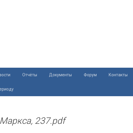
вости
Отчёты
Документы
Форум
Контакты
периоду
Документация
Приём жите
Перечень и характеристики МКД
Раскрытие информации
-Маркса, 237.pdf
Законодательство
Тарифы