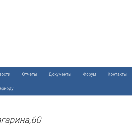
вости
Отчёты
Документы
Форум
Контакты
периоду
Документация
Приём жите
Перечень и характеристики МКД
Раскрытие информации
агарина,60
Законодательство
Тарифы