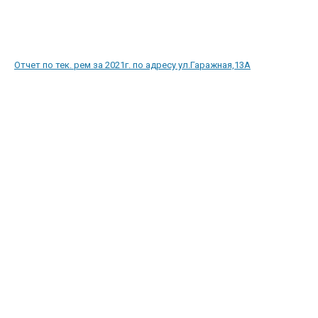
Отчет по тек. рем за 2021г. по адресу ул.Гаражная,13А