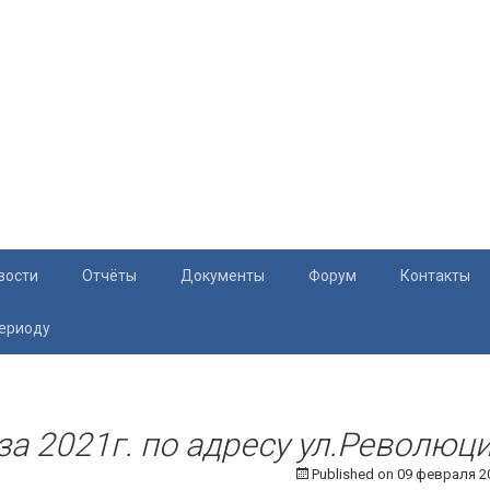
вости
Отчёты
Документы
Форум
Контакты
периоду
Документация
Приём жите
Перечень и характеристики МКД
Раскрытие информации
 за 2021г. по адресу ул.Революц
Published on
09 февраля 2
Законодательство
Тарифы