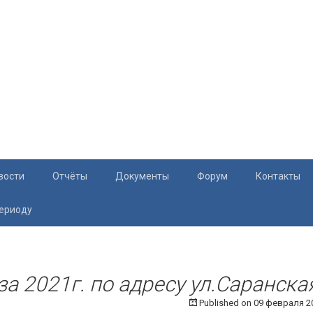
вости
Отчёты
Документы
Форум
Контакты
периоду
Документация
Приём жите
Перечень и характеристики МКД
Раскрытие информации
за 2021г. по адресу ул.Саранская
Published on
09 февраля 2
Законодательство
Тарифы