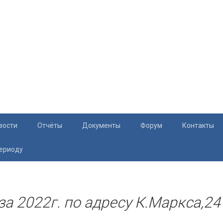
вости
Отчёты
Документы
Форум
Контакты
периоду
Документация
Приём жите
Перечень и характеристики МКД
Раскрытие информации
 за 2022г. по адресу К.Маркса,24
Законодательство
Тарифы