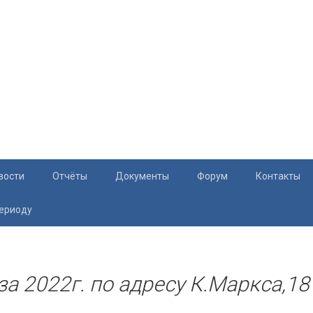
вости
Отчёты
Документы
Форум
Контакты
периоду
Документация
Приём жите
Перечень и характеристики МКД
Раскрытие информации
 за 2022г. по адресу К.Маркса,18
Законодательство
Тарифы