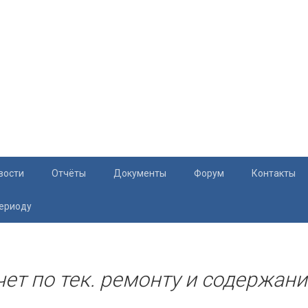
вости
Отчёты
Документы
Форум
Контакты
периоду
Документация
Приём жите
Перечень и характеристики МКД
Раскрытие информации
ет по тек. ремонту и содержани
Законодательство
Тарифы