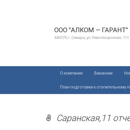
ООО "АЛКОМ — ГАРАНТ"
443079, г. Самара, ул. Революционная, 111
Перейти
О компании
Вакансии
Но
к
содержимому
План подготовки к отопительному 
Саранская,11 отче