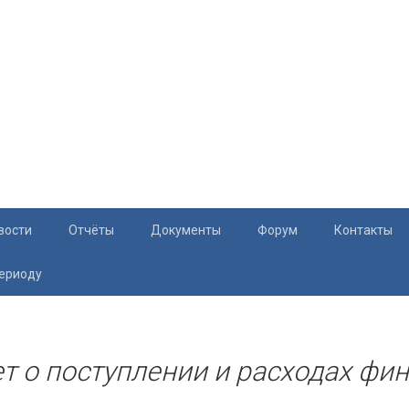
вости
Отчёты
Документы
Форум
Контакты
периоду
Документация
Приём жите
Перечень и характеристики МКД
Раскрытие информации
т о поступлении и расходах фин.
Законодательство
Тарифы