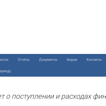
вости
Отчёты
Документы
Форум
Контакты
периоду
Документация
Приём жите
Перечень и характеристики МКД
Раскрытие информации
т о поступлении и расходах фин.
Законодательство
Тарифы