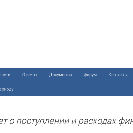
вости
Отчёты
Документы
Форум
Контакты
периоду
Документация
Приём жите
Перечень и характеристики МКД
Раскрытие информации
ет о поступлении и расходах фин
Законодательство
Тарифы