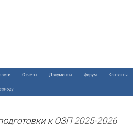
вости
Отчёты
Документы
Форум
Контакты
периоду
Документация
Приём жите
Перечень и характеристики МКД
Раскрытие информации
 подготовки к ОЗП 2025-2026
Законодательство
Тарифы