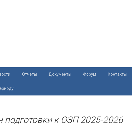
вости
Отчёты
Документы
Форум
Контакты
периоду
Документация
Приём жите
Перечень и характеристики МКД
Раскрытие информации
н подготовки к ОЗП 2025-2026
Законодательство
Тарифы