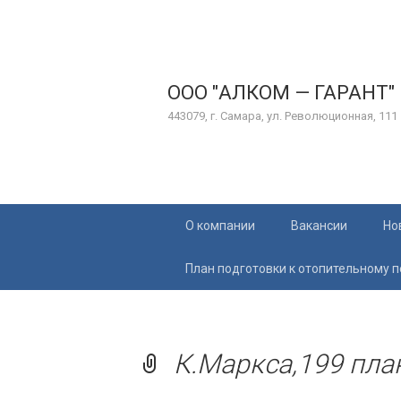
ООО "АЛКОМ — ГАРАНТ"
443079, г. Самара, ул. Революционная, 111
Перейти
О компании
Вакансии
Но
к
содержимому
План подготовки к отопительному 
К.Маркса,199 пла