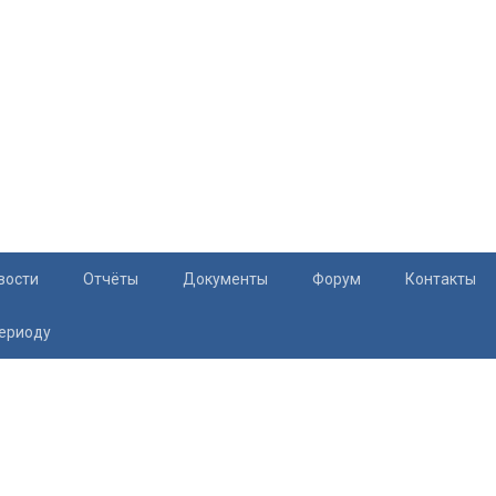
вости
Отчёты
Документы
Форум
Контакты
периоду
Документация
Приём жите
Перечень и характеристики МКД
Раскрытие информации
Законодательство
Тарифы