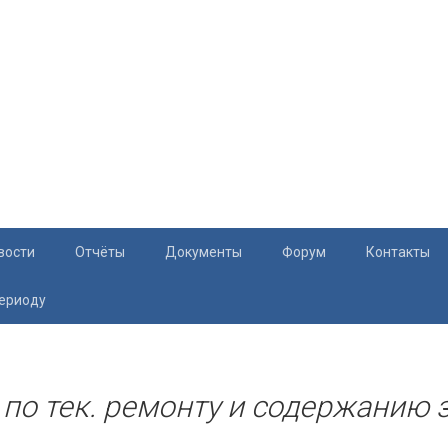
вости
Отчёты
Документы
Форум
Контакты
периоду
Документация
Приём жите
Перечень и характеристики МКД
Раскрытие информации
 по тек. ремонту и содержанию 
Законодательство
Тарифы