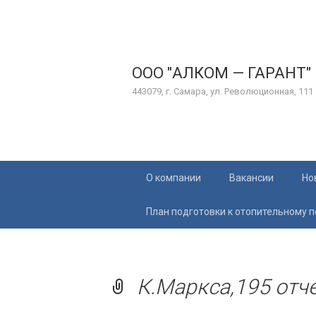
ООО "АЛКОМ — ГАРАНТ"
443079, г. Самара, ул. Революционная, 111
Перейти
О компании
Вакансии
Но
к
содержимому
План подготовки к отопительному 
К.Маркса,195 отче