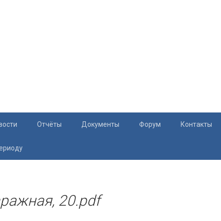
вости
Отчёты
Документы
Форум
Контакты
периоду
Документация
Приём жите
Перечень и характеристики МКД
Раскрытие информации
аражная, 20.pdf
Законодательство
Тарифы