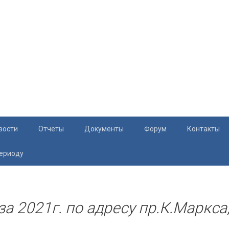
вости
Отчёты
Документы
Форум
Контакты
периоду
Документация
Приём жите
Перечень и характеристики МКД
Раскрытие информации
 за 2021г. по адресу пр.К.Маркса
Законодательство
Тарифы