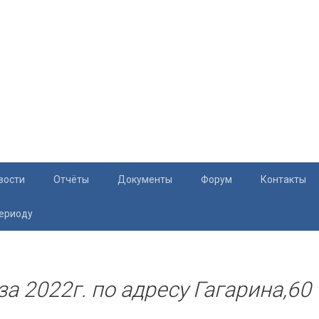
вости
Отчёты
Документы
Форум
Контакты
периоду
Документация
Приём жите
Перечень и характеристики МКД
Раскрытие информации
за 2022г. по адресу Гагарина,60
Законодательство
Тарифы