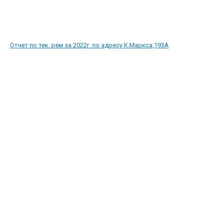
Отчет по тек. рем за 2022г. по адресу К.Маркса,193А